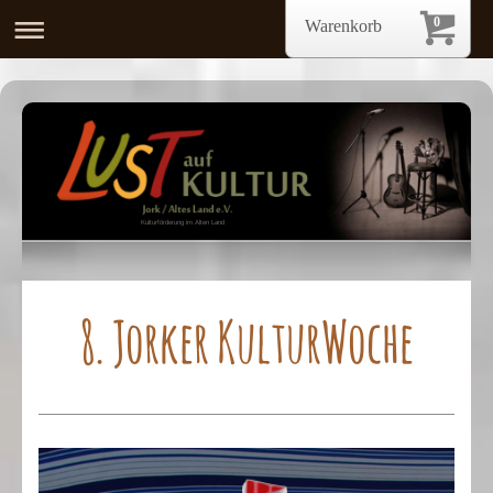
0
Warenkorb
Kulturförderung im Alten Land
8. Jorker KulturWoche