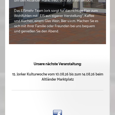
um den Altländer Markt freut sich auf Ihren Besuch.
Das EISmehr Team Jork sorgt für das richtige Flair zum
Wohlfühlen mit „EIS aus eigener Herstellung“, Kaffee
und Kuchen, einem Glas Wein, Bier u.v.m. Machen Sie es
sich mit Ihrer Familie oder Freunden bei uns bequem
und genießen Sie den Abend.
Unsere nächste Veranstaltung:
15. Jorker Kulturwoche vom 10.08.26 bis zum 14.08.26 beim
Altländer Marktplatz