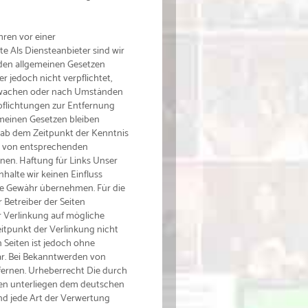
ahren vor einer
e Als Diensteanbieter sind wir
 den allgemeinen Gesetzen
r jedoch nicht verpflichtet,
erwachen oder nach Umständen
rpflichtungen zur Entfernung
meinen Gesetzen bleiben
t ab dem Zeitpunkt der Kenntnis
n von entsprechenden
nen. Haftung für Links Unser
nhalte wir keinen Einfluss
ine Gewähr übernehmen. Für die
r Betreiber der Seiten
r Verlinkung auf mögliche
itpunkt der Verlinkung nicht
n Seiten ist jedoch ohne
ar. Bei Bekanntwerden von
ernen. Urheberrecht Die durch
iten unterliegen dem deutschen
und jede Art der Verwertung