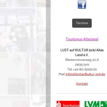
Termine
Tourismus-Altesland
LUST auf KULTUR Jork/Altes
Land e.V.
Westerminnerweg 20 A
21635 Jork
Tel: +49 160 8255025
Mail:
info(at)lustaufkultur-jork.de
Kontakt