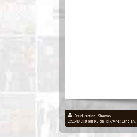
Druckversion
|
Sitemap
2026 © Lust auf Kultur Jork/Altes Land e.V.