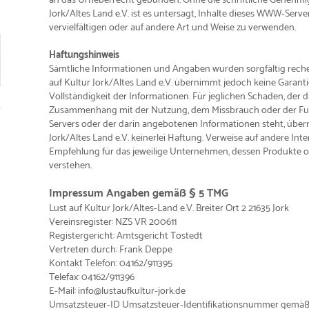
Jork/Altes Land e.V. ist es untersagt, Inhalte dieses WWW-Serve
vervielfältigen oder auf andere Art und Weise zu verwenden.
Haftungshinweis
Sämtliche Informationen und Angaben wurden sorgfältig recher
auf Kultur Jork/Altes Land e.V. übernimmt jedoch keine Garanti
Vollständigkeit der Informationen. Für jeglichen Schaden, der di
Zusammenhang mit der Nutzung, dem Missbrauch oder der Fu
Servers oder der darin angebotenen Informationen steht, über
Jork/Altes Land e.V. keinerlei Haftung. Verweise auf andere Inter
Empfehlung für das jeweilige Unternehmen, dessen Produkte o
verstehen.
Impressum Angaben gemäß § 5 TMG
Lust auf Kultur Jork/Altes-Land e.V. Breiter Ort 2 21635 Jork
Vereinsregister: NZS VR 200611
Registergericht: Amtsgericht Tostedt
Vertreten durch: Frank Deppe
Kontakt Telefon: 04162/911395
Telefax: 04162/911396
E-Mail: info@lustaufkultur-jork.de
Umsatzsteuer-ID Umsatzsteuer-Identifikationsnummer gemäß 