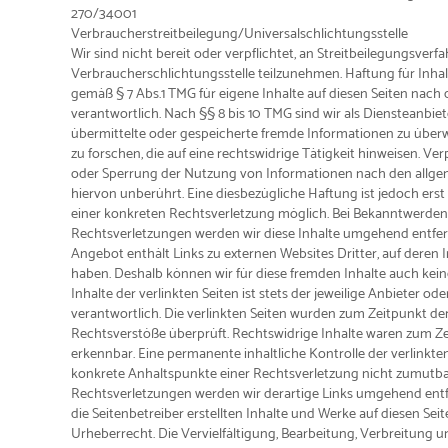
270/34001
Verbraucherstreitbeilegung/Universalschlichtungsstelle
Wir sind nicht bereit oder verpflichtet, an Streitbeilegungsverf
Verbraucherschlichtungsstelle teilzunehmen. Haftung für Inhalt
gemäß § 7 Abs.1 TMG für eigene Inhalte auf diesen Seiten nach
verantwortlich. Nach §§ 8 bis 10 TMG sind wir als Diensteanbiete
übermittelte oder gespeicherte fremde Informationen zu üb
zu forschen, die auf eine rechtswidrige Tätigkeit hinweisen. Ve
oder Sperrung der Nutzung von Informationen nach den allge
hiervon unberührt. Eine diesbezügliche Haftung ist jedoch ers
einer konkreten Rechtsverletzung möglich. Bei Bekanntwerde
Rechtsverletzungen werden wir diese Inhalte umgehend entfer
Angebot enthält Links zu externen Websites Dritter, auf deren I
haben. Deshalb können wir für diese fremden Inhalte auch ke
Inhalte der verlinkten Seiten ist stets der jeweilige Anbieter ode
verantwortlich. Die verlinkten Seiten wurden zum Zeitpunkt de
Rechtsverstöße überprüft. Rechtswidrige Inhalte waren zum Ze
erkennbar. Eine permanente inhaltliche Kontrolle der verlinkte
konkrete Anhaltspunkte einer Rechtsverletzung nicht zumutb
Rechtsverletzungen werden wir derartige Links umgehend entf
die Seitenbetreiber erstellten Inhalte und Werke auf diesen Se
Urheberrecht. Die Vervielfältigung, Bearbeitung, Verbreitung 