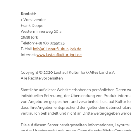
Kontakt:
1. Vorsitzender
Frank Deppe
Westerminnerweg 20 a
21635 Jork
Telefon: +49 160 8255025
E-Mail:
info(at)lustaufkultur-jork.de
Internet:
www.lustaufkultur-jork.de
Copyright © 2020 Lust auf Kultur Jork/Altes Land e.V.
Alle Rechte vorbehalten
Sämtliche auf dieser Website erhobenen persönlichen Daten we
individuellen Betreuung, der Übersendung von Produktinforma
von Angeboten gespeichert und verarbeitet. Lust auf Kultur Jork
dass Ihre Angaben entsprechend den geltenden datenschutz
vertraulich behandelt und nicht an Dritte weitergegeben werde
Die auf diesem Server bereitgestellten Informationen, Layouts
an das Urheberrecht gebunden. Ohne die schriftliche Genehmi