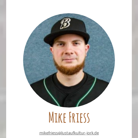
Mike Friess
mikefriess@lustaufkultur-jork.de