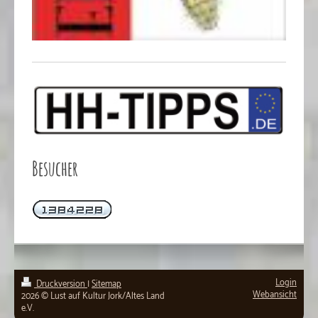
Besucher
Login
Druckversion
|
Sitemap
Webansicht
2026 © Lust auf Kultur Jork/Altes Land
e.V.