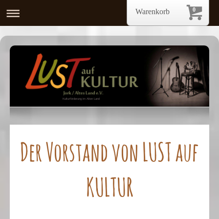
0
Warenkorb
Kulturförderung im Alten Land
Der Vorstand von LUST auf
KULTUR